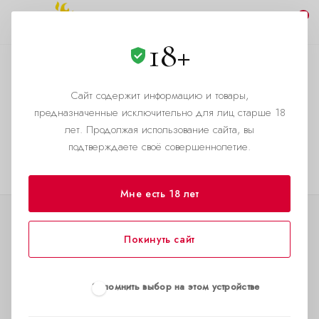
0
18+
Результаты формы
получены
Сайт содержит информацию и товары,
предназначенные исключительно для лиц старше 18
—
Главная страница
Вич тест
лет. Продолжая использование сайта, вы
подтверждаете своё совершеннолетие.
Ваши результаты формы получены.
Спасибо!
Мне есть 18 лет
КАТАЛОГ
Покинуть сайт
АКЦИИ
Запомнить выбор на этом устройстве
О КОМПАНИИ