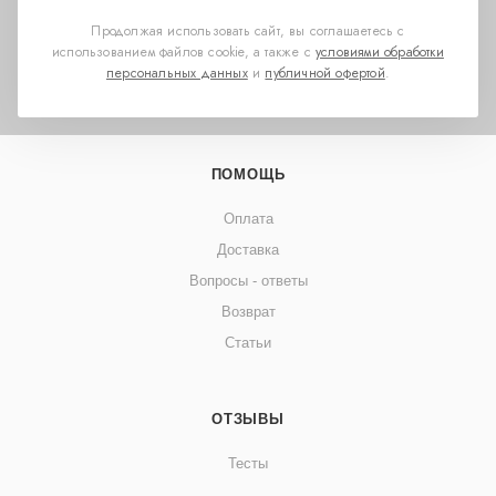
Благотворительность
Продолжая использовать сайт, вы соглашаетесь с
Дилерский кабинет
использованием файлов cookie, а также с
условиями обработки
Попперсы оптом
персональных данных
и
публичной офертой
.
Для партнеров
ПОМОЩЬ
Оплата
Доставка
Вопросы - ответы
Возврат
Статьи
ОТЗЫВЫ
Тесты